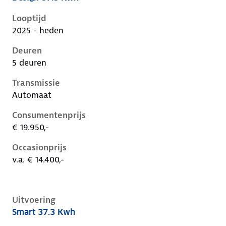
Leapmotor T03 i, 37.3 kwh, 70 kW, Elektrisch, 5 deur
Looptijd
2025 - heden
Deuren
5 deuren
Transmissie
Automaat
Consumentenprijs
€ 19.950,-
Occasionprijs
v.a. € 14.400,-
Uitvoering
Smart 37.3 Kwh
Leapmotor T03 i, 37.3 kwh, 70 kW, Elektrisch, 5 deur