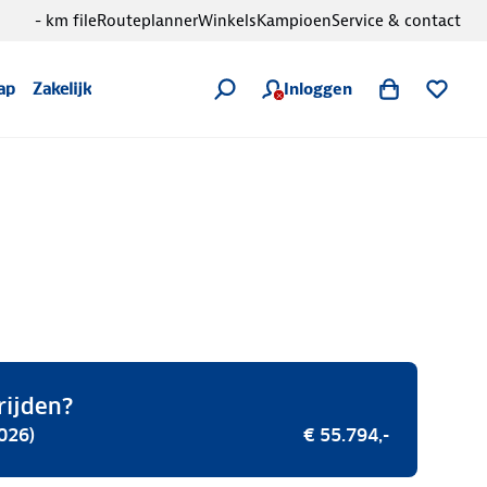
- km file
Routeplanner
Winkels
Kampioen
Service & contact
Inloggen
ap
Zakelijk
rijden?
026)
€ 55.794,-