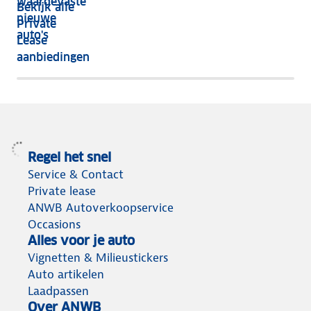
waardevaste
Bekijk alle
jaar
nieuwe
Private
nog
auto's
Lease
het
aanbiedingen
meeste
terug
Regel het snel
Service & Contact
Private lease
ANWB Autoverkoopservice
Occasions
Alles voor je auto
Vignetten & Milieustickers
Auto artikelen
Laadpassen
Over ANWB