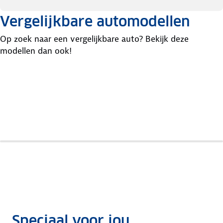
Vergelijkbare automodellen
Op zoek naar een vergelijkbare auto? Bekijk deze
modellen dan ook!
Peugeot
Citroen
Seat
108
C1
Mii
Speciaal voor jou