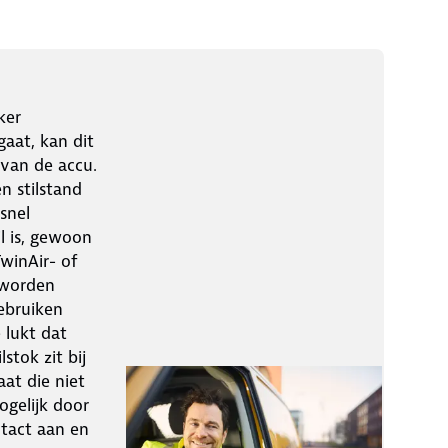
ker
gaat, kan dit
 van de accu.
n stilstand
snel
il is, gewoon
winAir- of
 worden
ebruiken
 lukt dat
stok zit bij
at die niet
mogelijk door
ntact aan en