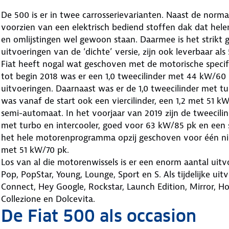
De 500 is er in twee carrosserievarianten. Naast de norma
voorzien van een elektrisch bediend stoffen dak dat helem
en omlijstingen wel gewoon staan. Daarmee is het strikt 
uitvoeringen van de ‘dichte’ versie, zijn ook leverbaar als
Fiat heeft nogal wat geschoven met de motorische specifi
tot begin 2018 was er een 1,0 tweecilinder met 44 kW/60 
uitvoeringen. Daarnaast was er de 1,0 tweecilinder met t
was vanaf de start ook een viercilinder, een 1,2 met 51 kW
semi-automaat. In het voorjaar van 2019 zijn de tweecili
met turbo en intercooler, goed voor 63 kW/85 pk en een s
het hele motorenprogramma opzij geschoven voor één nieu
met 51 kW/70 pk.
Los van al die motorenwissels is er een enorm aantal uit
Pop, PopStar, Young, Lounge, Sport en S. Als tijdelijke ui
Connect, Hey Google, Rockstar, Launch Edition, Mirror, Hol
Collezione en Dolcevita.
De Fiat 500 als occasion