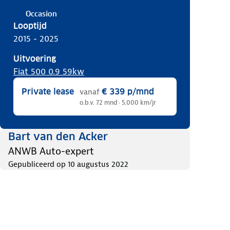
Occasion
Looptijd
2015 - 2025
Uitvoering
Fiat 500 0.9 59kw
Private lease
€ 339
p/mnd
vanaf
o.b.v. 72 mnd · 5.000 km/jr
Bart van den Acker
ANWB Auto-expert
Gepubliceerd op
10 augustus 2022