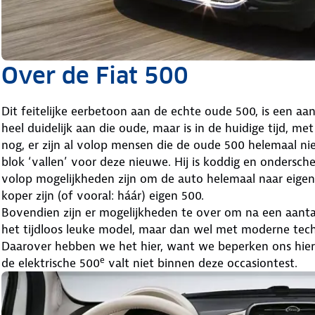
Over de Fiat 500
Dit feitelijke eerbetoon aan de echte oude 500, is een aa
heel duidelijk aan die oude, maar is in de huidige tijd, m
nog, er zijn al volop mensen die de oude 500 helemaal 
blok ‘vallen’ voor deze nieuwe. Hij is koddig en ondersche
volop mogelijkheden zijn om de auto helemaal naar eige
koper zijn (of vooral: háár) eigen 500.
Bovendien zijn er mogelijkheden te over om na een aantal
het tijdloos leuke model, maar dan wel met moderne techni
Daarover hebben we het hier, want we beperken ons hier t
e
de elektrische 500
valt niet binnen deze occasiontest.