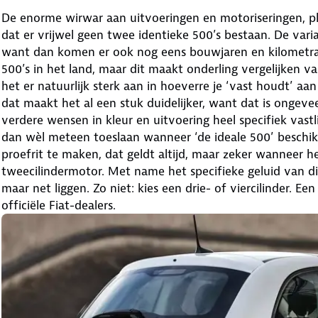
De enorme wirwar aan uitvoeringen en motoriseringen, pl
dat er vrijwel geen twee identieke 500’s bestaan. De vari
want dan komen er ook nog eens bouwjaren en kilometrag
500’s in het land, maar dit maakt onderling vergelijken va
het er natuurlijk sterk aan in hoeverre je ‘vast houdt’ aa
dat maakt het al een stuk duidelijker, want dat is ongeve
verdere wensen in kleur en uitvoering heel specifiek vast
dan wèl meteen toeslaan wanneer ‘de ideale 500’ beschikb
proefrit te maken, dat geldt altijd, maar zeker wanneer 
tweecilindermotor. Met name het specifieke geluid van d
maar net liggen. Zo niet: kies een drie- of viercilinder. Ee
officiële Fiat-dealers.