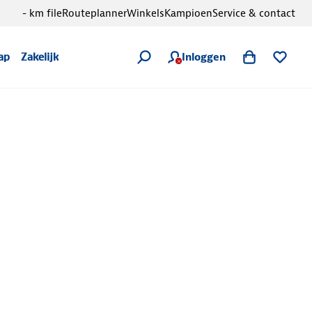
- km file
Routeplanner
Winkels
Kampioen
Service & contact
Inloggen
ap
Zakelijk