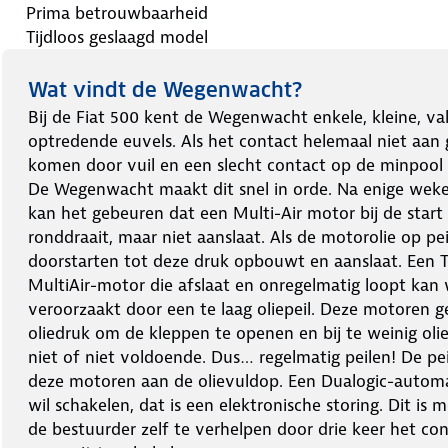
Prima betrouwbaarheid
Tijdloos geslaagd model
Wat vindt de Wegenwacht?
Bij de Fiat 500 kent de Wegenwacht enkele, kleine, va
optredende euvels. Als het contact helemaal niet aan 
komen door vuil en een slecht contact op de minpool
De Wegenwacht maakt dit snel in orde. Na enige weke
kan het gebeuren dat een Multi-Air motor bij de start 
ronddraait, maar niet aanslaat. Als de motorolie op pe
doorstarten tot deze druk opbouwt en aanslaat. Een T
MultiAir-motor die afslaat en onregelmatig loopt kan
veroorzaakt door een te laag oliepeil. Deze motoren g
oliedruk om de kleppen te openen en bij te weinig olie
niet of niet voldoende. Dus… regelmatig peilen! De peil
deze motoren aan de olievuldop. Een Dualogic-automa
wil schakelen, dat is een elektronische storing. Dit is 
de bestuurder zelf te verhelpen door drie keer het co