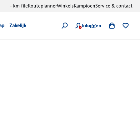
- km file
Routeplanner
Winkels
Kampioen
Service & contact
Inloggen
ap
Zakelijk