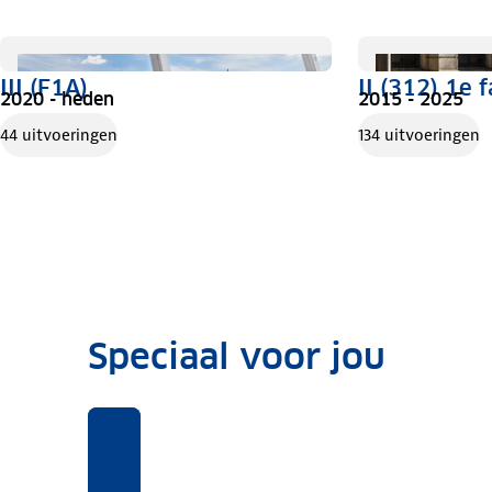
III (F1A)
II (312) 1e f
2020 - heden
2015 - 2025
44 uitvoeringen
134 uitvoeringen
Speciaal voor jou
Benieuwd
Voor
Rekentool
Voor
naar
deze