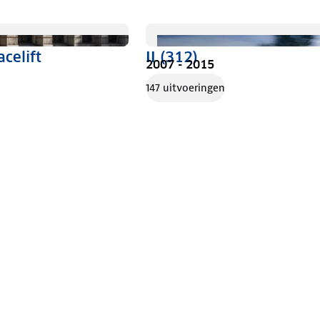
acelift
II (312)
2007 - 2015
147 uitvoeringen