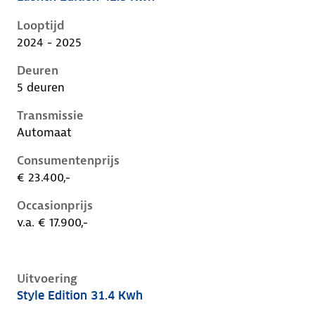
Dongfeng Box i, 42.3 kwh, 70 kW, Elektrisch, 5 deure
Looptijd
2024 - 2025
Deuren
5 deuren
Transmissie
Automaat
Consumentenprijs
€ 23.400,-
Occasionprijs
v.a. € 17.900,-
Uitvoering
Style Edition 31.4 Kwh
Dongfeng Box i, 31.4 kwh, 70 kW, Elektrisch, 5 deure