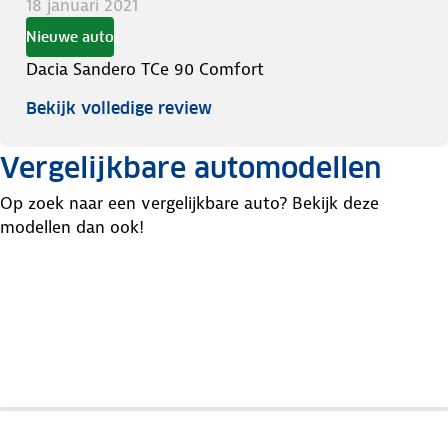
18 januari 2021
Nieuwe auto
Dacia Sandero TCe 90 Comfort
Bekijk volledige review
Vergelijkbare automodellen
Op zoek naar een vergelijkbare auto? Bekijk deze
modellen dan ook!
Nissan
Citroen
Renault
Micra
C3
Clio