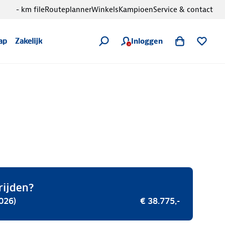
- km file
Routeplanner
Winkels
Kampioen
Service & contact
Inloggen
ap
Zakelijk
rijden?
026)
€ 38.775,-