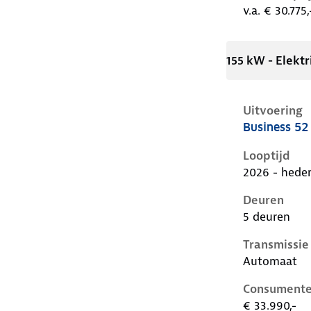
v.a. € 30.775,
155 kW - Elektr
Uitvoering
Business 5
Cupra Raval 
Looptijd
2026 - hede
Deuren
5 deuren
Transmissie
Automaat
Consumente
€ 33.990,-