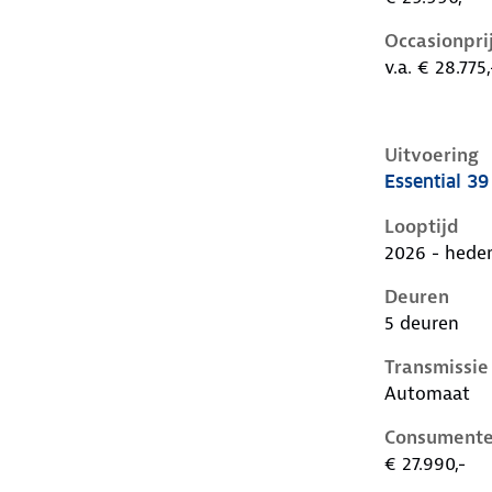
Occasionpri
v.a. € 28.775,
Uitvoering
Essential 3
Cupra Raval 
Looptijd
2026 - hede
Deuren
5 deuren
Transmissie
Automaat
Consumente
€ 27.990,-