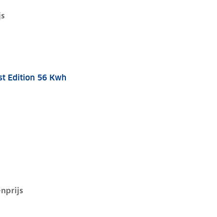
js
st Edition 56 Kwh
i, 56 kwh, 155 kW, Elektrisch, 5 deuren
nprijs