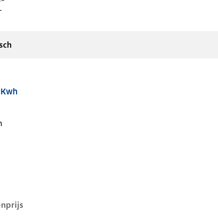
-
sch
9 Kwh
i, 39 kwh, 99 kW, Elektrisch, 5 deuren
n
nprijs