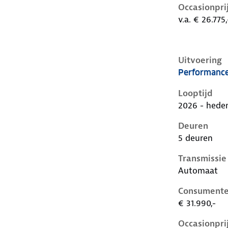
Occasionpri
v.a. € 26.775,
Uitvoering
Performanc
Cupra Raval 
Looptijd
2026 - hede
Deuren
5 deuren
Transmissie
Automaat
Consumente
€ 31.990,-
Occasionpri