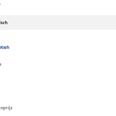
-
isch
2 Kwh
i, 52 kwh, 155 kW, Elektrisch, 5 deuren
n
nprijs