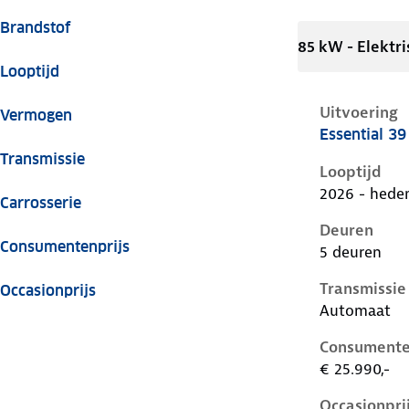
Brandstof
85 kW - Elektri
Looptijd
Uitvoering
Vermogen
Essential 3
Cupra Raval 
Transmissie
Looptijd
2026 - hede
Carrosserie
Deuren
Consumentenprijs
5 deuren
Transmissie
Occasionprijs
Automaat
Consumente
€ 25.990,-
Occasionpri