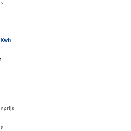
js
-
2 Kwh
i, 52 kwh, 155 kW, Elektrisch, 5 deuren
n
nprijs
js