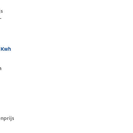
js
-
9 Kwh
i, 39 kwh, 99 kW, Elektrisch, 5 deuren
n
nprijs