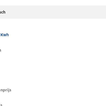
sch
9 Kwh
i, 39 kwh, 85 kW, Elektrisch, 5 deuren
n
nprijs
js