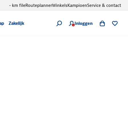
- km file
Routeplanner
Winkels
Kampioen
Service & contact
Inloggen
ap
Zakelijk