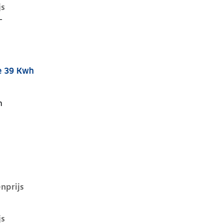
js
-
e 39 Kwh
i, 39 kwh, 99 kW, Elektrisch, 5 deuren
n
nprijs
js