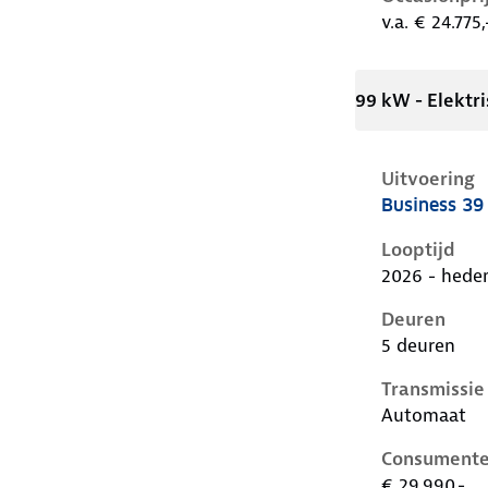
v.a. € 24.775,
99 kW - Elektri
Uitvoering
Business 3
Cupra Raval 
Looptijd
2026 - hede
Deuren
5 deuren
Transmissie
Automaat
Consumente
€ 29.990,-