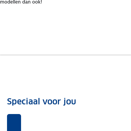
modellen dan ook!
Renault
Ford
Ds
Laguna
Mondeo
Ds5
Speciaal voor jou
Benieuwd
Voor
Rekentool