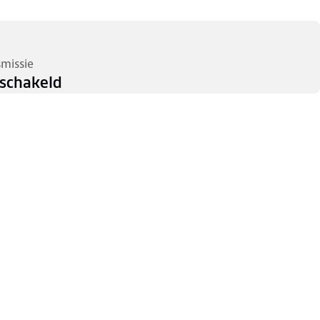
smissie
schakeld