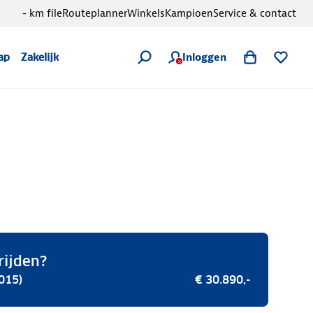
- km file
Routeplanner
Winkels
Kampioen
Service & contact
Inloggen
ap
Zakelijk
rijden?
015)
€ 30.890,-