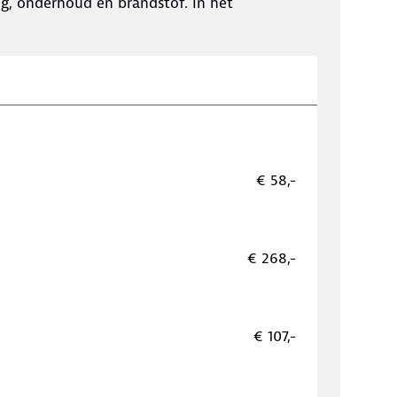
ing, onderhoud en brandstof. In het
€ 58,-
€ 268,-
€ 107,-