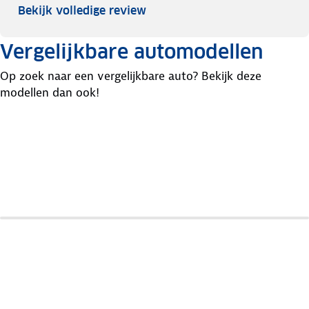
Bekijk volledige review
Vergelijkbare automodellen
Op zoek naar een vergelijkbare auto? Bekijk deze
modellen dan ook!
Opel
Mazda
Audi
Insignia
6
A5