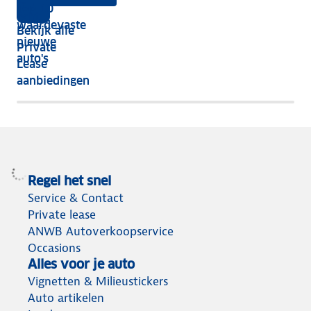
je
Top 10
vijf
écht
waardevaste
Bekijk alle
jaar
nieuwe
Private
nog
auto's
Lease
het
aanbiedingen
meeste
terug
Regel het snel
Service & Contact
Private lease
ANWB Autoverkoopservice
Occasions
Alles voor je auto
Vignetten & Milieustickers
Auto artikelen