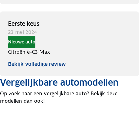
Eerste keus
23 mei 2024
Nieuwe auto
Citroën ë-C3 Max
Bekijk volledige review
Vergelijkbare automodellen
Op zoek naar een vergelijkbare auto? Bekijk deze
modellen dan ook!
Citroen
Hyundai
C3
Skoda