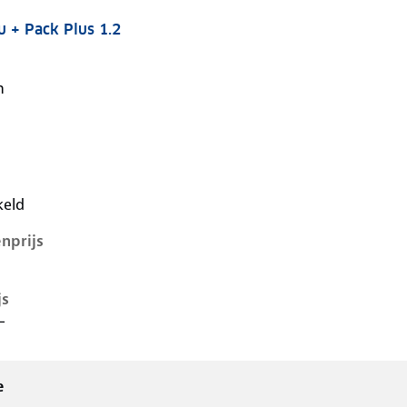
u + Pack Plus 1.2
v, 1.2, 74 kW, Benzine, 5 deuren
n
keld
nprijs
js
-
e