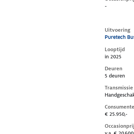
-
Uitvoering
Puretech Bus
Citroen C3 i
Looptijd
in 2025
Deuren
5 deuren
Transmissie
Handgescha
Consumente
€ 25.950,-
Occasionpri
v.a. € 20.600