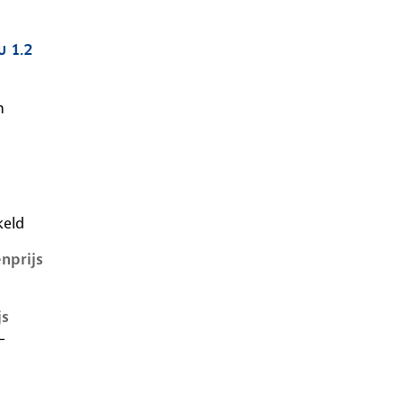
u 1.2
v, 1.2, 74 kW, Benzine, 5 deuren
n
keld
nprijs
js
-