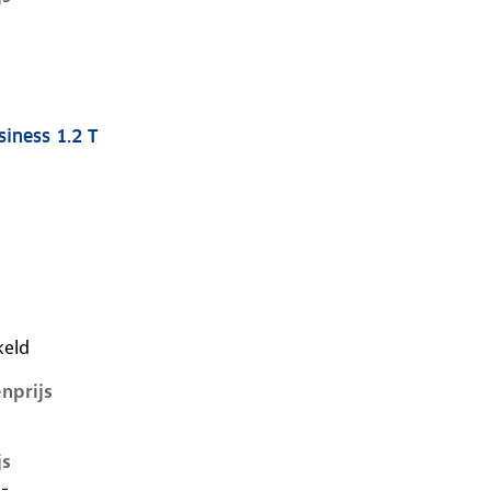
iness 1.2 T
v, 1.2 t, 74 kW, Benzine, 5 deuren
keld
nprijs
js
,-