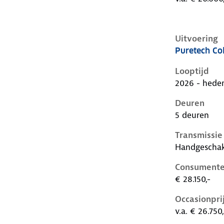
Uitvoering
Puretech Col
Citroen C3 i
Looptijd
2026 - hede
Deuren
5 deuren
Transmissie
Handgescha
Consumente
€ 28.150,-
Occasionpri
v.a. € 26.750,