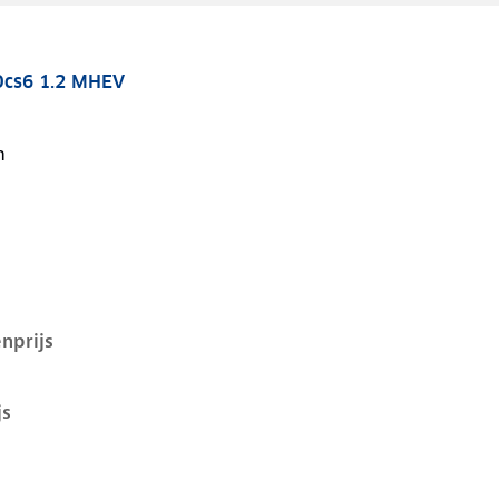
Dcs6 1.2 MHEV
v, 1.2 mhev, 81 kW, Benzine, 5 deuren
n
nprijs
js