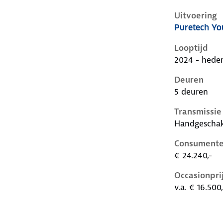
Uitvoering
Puretech Yo
Citroen C3 i
Looptijd
2024 - hede
Deuren
5 deuren
Transmissie
Handgescha
Consumente
€ 24.240,-
Occasionpri
v.a. € 16.500,