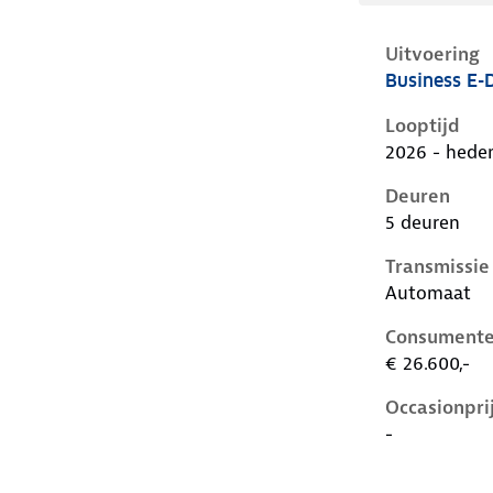
Uitvoering
Business E-
Citroen C3 i
Looptijd
2026 - hede
Deuren
5 deuren
Transmissie
Automaat
Consumente
€ 26.600,-
Occasionpri
-