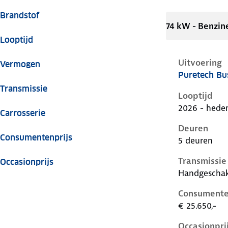
Brandstof
74 kW - Benzin
Looptijd
Uitvoering
Vermogen
Puretech Bus
Citroen C3 i
Transmissie
Looptijd
2026 - hede
Carrosserie
Deuren
Consumentenprijs
5 deuren
Transmissie
Occasionprijs
Handgescha
Consumente
€ 25.650,-
Occasionpri