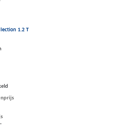
lection 1.2 T
v, 1.2 t, 74 kW, Benzine, 5 deuren
n
keld
nprijs
js
-