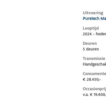
Uitvoering
Puretech Ma
Citroen C3 i
Looptijd
2024 - hede
Deuren
5 deuren
Transmissie
Handgescha
Consumente
€ 28.450,-
Occasionpri
v.a. € 19.400,