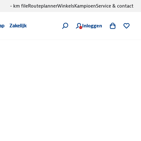
- km file
Routeplanner
Winkels
Kampioen
Service & contact
Inloggen
ap
Zakelijk