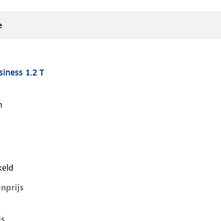
e
iness 1.2 T
v, 1.2 t, 74 kW, Benzine, 5 deuren
n
keld
nprijs
js