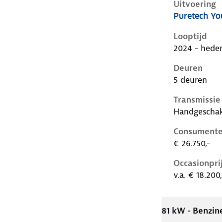
Uitvoering
Puretech Yo
Citroen C3 i
Looptijd
2024 - hede
Deuren
5 deuren
Transmissie
Handgescha
Consumente
€ 26.750,-
Occasionpri
v.a. € 18.200,
81 kW - Benzin