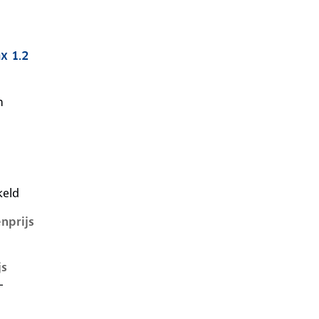
x 1.2
v, 1.2, 74 kW, Benzine, 5 deuren
n
keld
nprijs
js
-