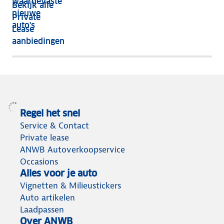
waardevaste
Bekijk alle
jaar
nieuwe
Private
nog
auto's
Lease
het
aanbiedingen
meeste
terug
Regel het snel
Service & Contact
Private lease
ANWB Autoverkoopservice
Occasions
Alles voor je auto
Vignetten & Milieustickers
Auto artikelen
Laadpassen
Over ANWB