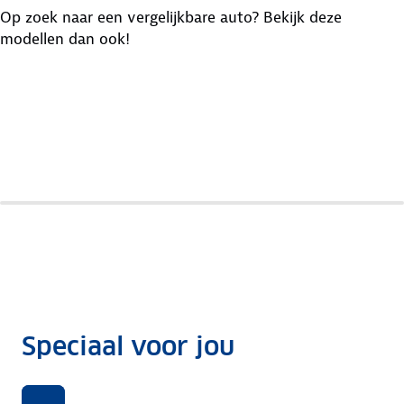
Op zoek naar een vergelijkbare auto? Bekijk deze
modellen dan ook!
Audi
Mercedes
E-
Jaguar
Eqc
Tron
I-Pace
Speciaal voor jou