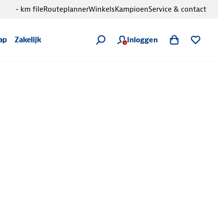
- km file
Routeplanner
Winkels
Kampioen
Service & contact
Inloggen
ap
Zakelijk