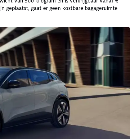
icht van 500 kilogram en is verkrijgbaar vanaf €
ijn geplaatst, gaat er geen kostbare bagageruimte