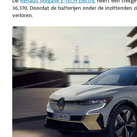
De
Renault Mégane E-TECH Electric
heeft een trekgew
36.370. Doordat de batterijen onder de inzittenden z
verloren.