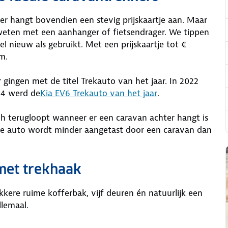
 er hangt bovendien een stevig prijskaartje aan. Maar
 weten met een aanhanger of fietsendrager. We tippen
el nieuw als gebruikt. Met een prijskaartje tot €
m.
r gingen met de titel Trekauto van het jaar. In 2022
24 werd de
Kia EV6 Trekauto van het jaar
.
sch terugloopt wanneer er een caravan achter hangt is
che auto wordt minder aangetast door een caravan dan
met trekhaak
kere ruime kofferbak, vijf deuren én natuurlijk een
llemaal.