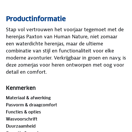
Productinformatie
Stap vol vertrouwen het voorjaar tegemoet met de
herenjas Paxton van Human Nature, niet zomaar
een waterdichte herenjas, maar de ultieme
combinatie van stijl en functionaliteit voor elke
moderne avonturier. Verkrijgbaar in groen en navy, is
deze zomerjas voor heren ontworpen met oog voor
detail en comfort.
De Paxton herenjas is jouw betrouwbare metgezel
Kenmerken
bij onvoorspelbaar weer. De ventilatieristen onder
Materiaal & afwerking
de armen bieden ventilatie na een inspannende
Pasvorm & draagcomfort
activiteit, terwijl de verstelbare taille en zoom
Functies & opties
zorgen voor een perfecte pasvorm. Opvouwbaar in
Wasvoorschrift
zijn eigen binnenzak, is de Paxton gemakkelijk mee
Duurzaamheid
te nemen in je fietstas of rugzak. De jas is gemaakt