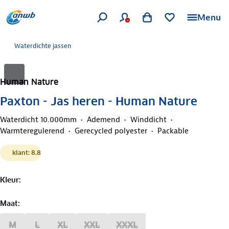
Menu
Waterdichte jassen
Human Nature
Paxton - Jas heren - Human Nature
Waterdicht 10.000mm
Ademend
Winddicht
Warmteregulerend
Gerecycled polyester
Packable
klant: 8.8
Kleur
:
Maat
:
M
L
XL
XXL
XXXL