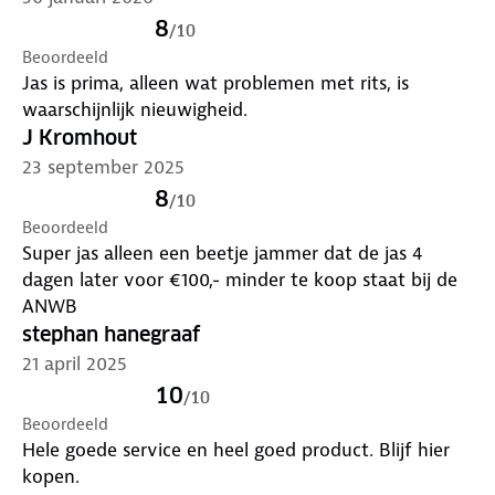
Materialen:
8
/
10
Buitenstof: 100% gerecycled polyester
Beoordeeld
Voering: 100% gerecycled polyester
Jas is prima, alleen wat problemen met rits, is
waarschijnlijk nieuwigheid.
Model is 1m84 en draagt maat M
J Kromhout
23 september 2025
8
/
10
Beoordeeld
Super jas alleen een beetje jammer dat de jas 4
dagen later voor €100,- minder te koop staat bij de
ANWB
stephan hanegraaf
21 april 2025
10
/
10
Beoordeeld
Hele goede service en heel goed product. Blijf hier
kopen.