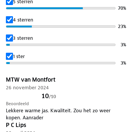
5 sterren
waardoor je vrij kunt bewegen zonder in te leveren
70
%
op stijl.
4 sterren
Functionaliteiten:
23
%
✓ Winddicht,
waterdicht en ademend tot 10.000
3 sterren
MM/GM
3
%
✓
No PFAS intentionally added
✓
PrimaLoft® vulling
van 100% gerecycled polyester
1 ster
✓ Getapete naden
3
%
✓ YKK-rits
✓ Tweewegrits: kan zowel boven als onder geopend
MTW van Montfort
worden
26 november 2024
✓ Ventilerend rugsysteem
10
✓ Reflecterende armband in de mouw
/
10
Beoordeeld
✓ Oortelefoonhouder
Lekkere warme jas. Kwaliteit. Zou het zo weer
✓ Uitvouwbare rugreflectie
kopen. Aanrader
✓ Duimsgatmanchetten
P C Lips
Benieuwd hoe je deze jas het beste kunt