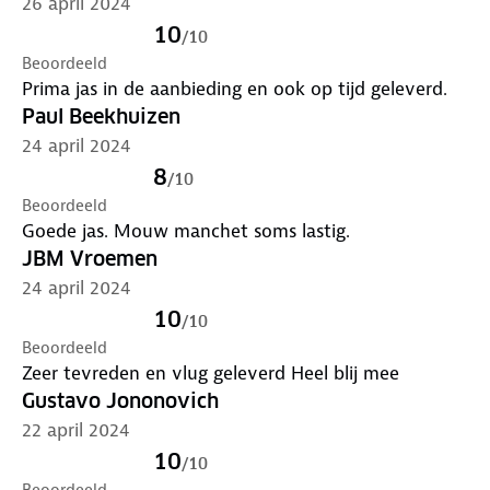
onderhouden? Klik
hier
.
26 april 2024
10
/
10
Model is 1m84 en draagt maat M
Beoordeeld
Prima jas in de aanbieding en ook op tijd geleverd.
Paul Beekhuizen
24 april 2024
8
/
10
Beoordeeld
Goede jas. Mouw manchet soms lastig.
JBM Vroemen
24 april 2024
10
/
10
Beoordeeld
Zeer tevreden en vlug geleverd Heel blij mee
Gustavo Jononovich
22 april 2024
10
/
10
Beoordeeld