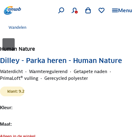
Menu
Wandelen
Human Nature
Dilley - Parka heren - Human Nature
Waterdicht
Warmteregulerend
Getapete naden
PrimaLoft® vulling
Gerecycled polyester
klant: 9.2
Kleur
:
Maat
:
Alleen in de winkel