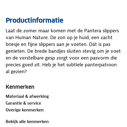
Productinformatie
Laat de zomer maar komen met de Pantera slippers
van Human Nature. De zon op je huid, een zacht
briesje en fijne slippers aan je voeten. Dát is pas
genieten. De brede bandjes sluiten stevig om je voet
en de verstelbare gesp zorgt voor een pasvorm die
precies goed zit. Heb je het subtiele panterpatroon
al gezien?
Het zachte voetbed vormt zich naar je voet en
Kenmerken
biedt ondersteuning, zodat je de slippers langdurig
Materiaal & afwerking
prettig draagt. De lichte zool geeft grip op
Garantie & service
verschillende ondergronden. Dit is de damesslipper
Overige kenmerken
in een notendop! Wat vind jij ervan?
Bekijk alle kenmerken