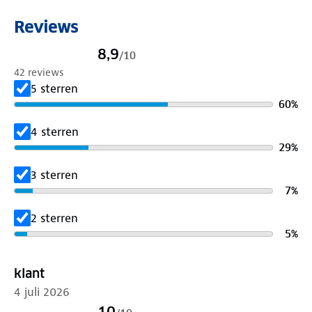
Reviews
8,9
/
10
42 reviews
5 sterren
60
%
4 sterren
29
%
3 sterren
7
%
2 sterren
5
%
klant
4 juli 2026
10