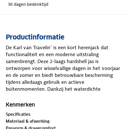
30 dagen bedenktijd
Productinformatie
De Karl van Travelin’ is een kort herenjack dat
functionaliteit en een moderne uitstraling
samenbrengt. Deze 2-laags hardshell jas is
ontworpen voor wisselvallige dagen in het voorjaar
en de zomer en biedt betrouwbare bescherming
tijdens alledaags gebruik en actieve
buitenmomenten. Dankzij het waterdichte
membraan met een waterkolom van 10.000 mm,
getapete naden en waterdichte ritsen blijf je goed
Kenmerken
beschermd tegen regen, terwijl de winddichte en
Specificaties
ademende eigenschappen zorgen voor comfortabel
Materiaal & afwerking
draagcomfort.
Pasvorm & draagcomfort