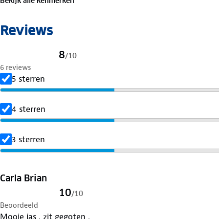
Bekijk alle kenmerken
Reviews
8
/
10
6 reviews
5 sterren
4 sterren
3 sterren
Carla Brian
10
/
10
Beoordeeld
Mooie jas , zit gegoten .