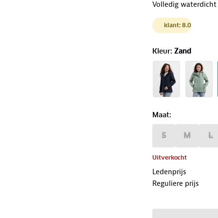
Volledig waterdicht
klant: 8.0
Kleur
:
Zand
Maat
:
S
M
L
Uitverkocht
Ledenprijs
Reguliere prijs