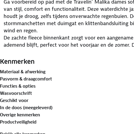
Ga voorbereid op pad met de Travelin’ Malika dames soft
van stijl, comfort en functionaliteit. Deze waterdicht
houdt je droog, zelfs tijdens onverwachte regenbuien. D
stormmanchetten met duimgat en klittenbandsluiting b
wind en regen.
De zachte fleece binnenkant zorgt voor een aangename w
ademend blijft, perfect voor het voorjaar en de zomer. 
met twee afsluitbare steekzakken, een handige zak op 
binnenzak, biedt dit jack genoeg opbergruimte.
Kenmerken
De Malika outdoorjas is meer dan alleen functioneel; het 
Materiaal & afwerking
outdoor garderobe. Of je nu een stevige wandeltocht maa
Pasvorm & draagcomfort
de Travelin’ dames jas Malika zorgt ervoor dat je altijd 
Functies & opties
Wasvoorschrift
Geschikt voor
In de doos (meegeleverd)
Overige kenmerken
Productveiligheid