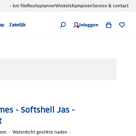
- km file
Routeplanner
Winkels
Kampioen
Service & contact
Inloggen
ap
Zakelijk
es - Softshell Jas -
t
 mm
Waterdicht gestikte naden