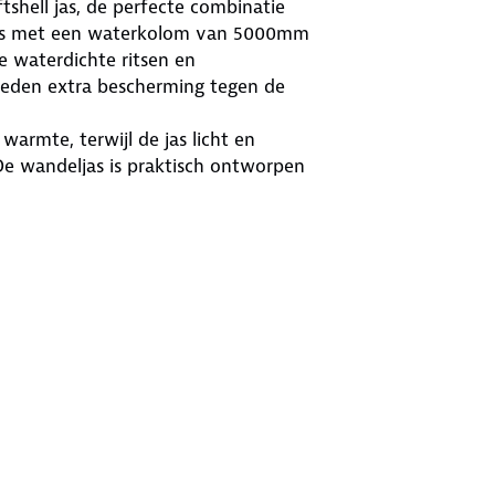
shell jas, de perfecte combinatie
e jas met een waterkolom van 5000mm
e waterdichte ritsen en
ieden extra bescherming tegen de
armte, terwijl de jas licht en
De wandeljas is praktisch ontworpen
de bovenarm en een afsluitbare
is een stijlvolle toevoeging aan je
kt of een frisse lentedag trotseert,
goed uitgerust bent.