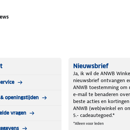
iews
t
Nieuwsbrief
Ja, ik wil de ANWB Winke
nieuwsbrief ontvangen e
ervice
ANWB toestemming om m
e-mail te benaderen over
& openingstijden
beste acties en kortingen
ANWB (web)winkel en o
elde vragen
5.- cadeautegoed.*
*Alleen voor leden
gegevens