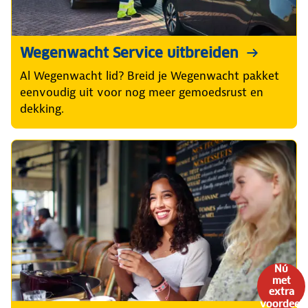
Wegenwacht Service uitbreiden
Al Wegenwacht lid? Breid je Wegenwacht pakket
eenvoudig uit voor nog meer gemoedsrust en
dekking.
Nú
met
extra
voordeel