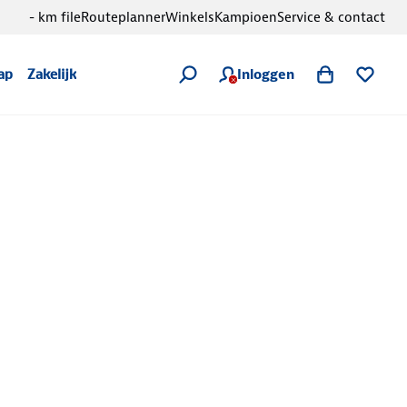
- km file
Routeplanner
Winkels
Kampioen
Service & contact
Inloggen
ap
Zakelijk