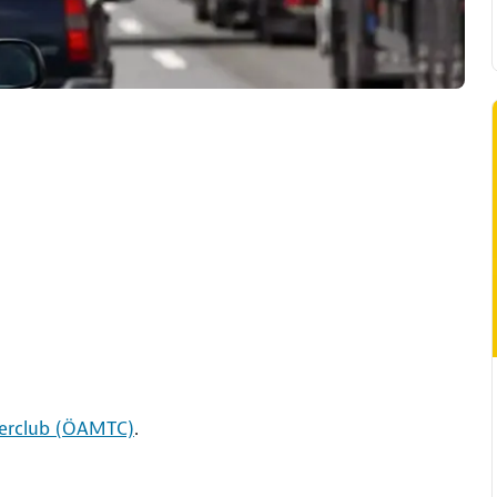
terclub (ÖAMTC)
.