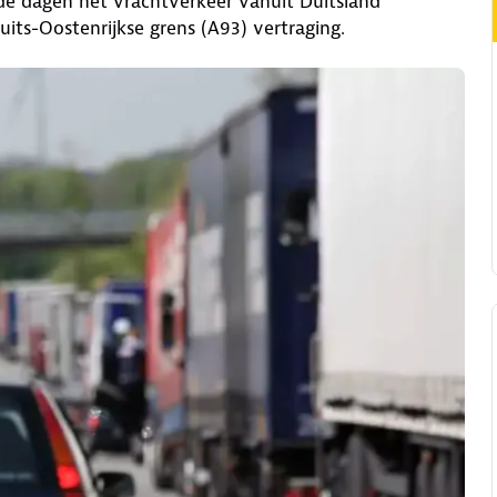
de dagen het vrachtverkeer vanuit Duitsland
uits-Oostenrijkse grens (A93) vertraging.