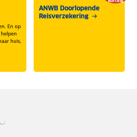
korting
ANWB Doorlopende
Reisverzekering
en. En op
j helpen
naar huis,