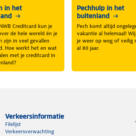
n in het
Pechhulp in het
land
buitenland
NWB Creditcard kun je
Pech komt altijd ongeleg
over de hele wereld én je
vakantie al helemaal! Wi
 zijn in veel gevallen
je weer op weg of veilig 
d. Hoe werkt het en wat
al 80 jaar.
len met je creditcard in
tenland?
Verkeersinformatie
Filelijst
Verkeersverwachting