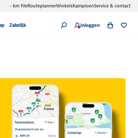
- km file
Routeplanner
Winkels
Kampioen
Service & contact
Inloggen
ap
Zakelijk