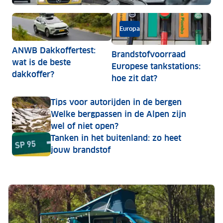
Zwitserland overweegt extra doorreiskosten voor bui
Europa
ANWB Dakkoffertest:
Brandstofvoorraad
wat is de beste
Europese tankstations:
dakkoffer?
hoe zit dat?
Tips voor autorijden in de bergen
Welke bergpassen in de Alpen zijn
wel of niet open?
Tanken in het buitenland: zo heet
jouw brandstof