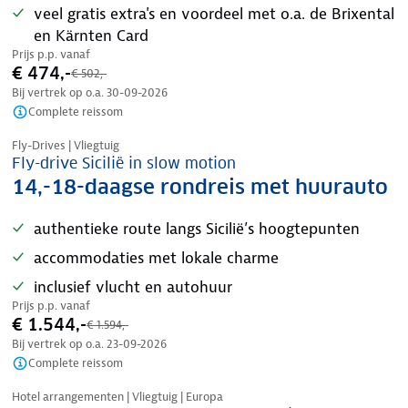
veel gratis extra's en voordeel met o.a. de Brixental
en Kärnten Card
Prijs p.p. vanaf
€ 474,-
€ 502,-
Bij vertrek op o.a.
30-09-2026
Complete reissom
Nazomer korting
Fly-Drives | Vliegtuig
Fly-drive Sicilië in slow motion
14,-18-daagse rondreis met huurauto
authentieke route langs Sicilië’s hoogtepunten
accommodaties met lokale charme
inclusief vlucht en autohuur
Prijs p.p. vanaf
€ 1.544,-
€ 1.594,-
Bij vertrek op o.a.
23-09-2026
Complete reissom
Nazomer korting
Hotel arrangementen | Vliegtuig | Europa