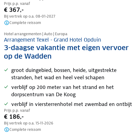
Prijs p.p. vanaf
€ 367,-
Bij vertrek op o.a.
08-01-2027
Complete reissom
Nazomer korting
Hotel arrangementen | Auto | Europa
Arrangement Texel - Grand Hotel Opduin
3-daagse vakantie met eigen vervoer
op de Wadden
groot duingebied, bossen, heide, uitgestrekte
stranden, het wad en heel veel schapen
verblijf op 200 meter van het strand en het
dorpscentrum van De Koog
verblijf in viersterrenhotel met zwembad en ontbijt
Prijs p.p. vanaf
€ 186,-
Bij vertrek op o.a.
15-11-2026
Complete reissom
Nazomer korting