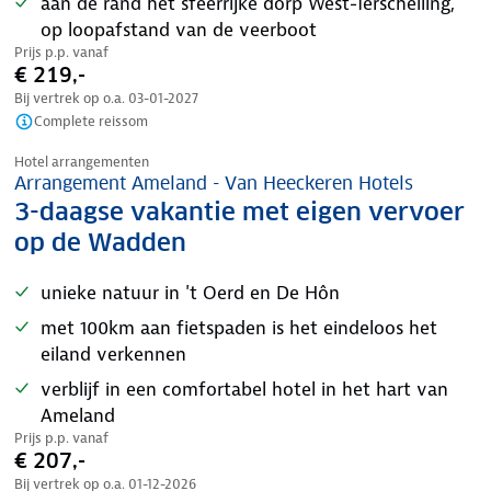
aan de rand het sfeerrijke dorp West-Terschelling,
op loopafstand van de veerboot
Prijs p.p. vanaf
€ 219,-
Bij vertrek op o.a.
03-01-2027
Complete reissom
Nazomer korting
Hotel arrangementen
Arrangement Ameland - Van Heeckeren Hotels
3-daagse vakantie met eigen vervoer
op de Wadden
unieke natuur in 't Oerd en De Hôn
met 100km aan fietspaden is het eindeloos het
eiland verkennen
verblijf in een comfortabel hotel in het hart van
Ameland
Prijs p.p. vanaf
€ 207,-
Bij vertrek op o.a.
01-12-2026