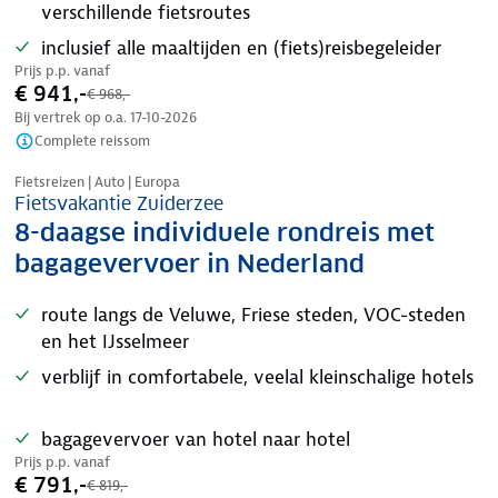
verschillende fietsroutes
inclusief alle maaltijden en (fiets)reisbegeleider
Prijs p.p. vanaf
€ 941,-
€ 968,-
Bij vertrek op o.a.
17-10-2026
Complete reissom
Nazomer korting
Fietsreizen | Auto | Europa
Fietsvakantie Zuiderzee
8-daagse individuele rondreis met
bagagevervoer in Nederland
route langs de Veluwe, Friese steden, VOC-steden
en het IJsselmeer
verblijf in comfortabele, veelal kleinschalige hotels
bagagevervoer van hotel naar hotel
Prijs p.p. vanaf
€ 791,-
€ 819,-