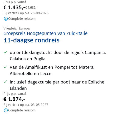
Prijs p.p. vanaf
€ 1.435,-
€ 1.685,-
Bij vertrek op o.a.
28-09-2026
Complete reissom
Tijdelijk in prijs verlaagd
Vliegtuig | Europa
Groepsreis Hoogtepunten van Zuid-Italië
11-daagse rondreis
op ontdekkingstocht door de regio’s Campania,
Calabria en Puglia
van de Amalfikust en Pompeï tot Matera,
Alberobello en Lecce
inclusief dagexcursie per boot naar de Eolische
Eilanden
Prijs p.p. vanaf
€ 1.874,-
Bij vertrek op o.a.
03-05-2027
Complete reissom
Nazomer korting