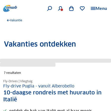
Menu
Vakantie
Vakanties ontdekken
7
resultaten
Nazomer korting
Fly-Drives | Vliegtuig
Fly-drive Puglia - vanuit Alberobello
10-daagse rondreis met huurauto in
Italië
ontdek de hak van Italië met al haar moois