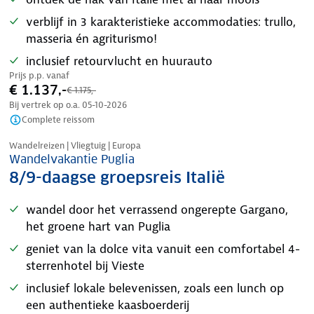
verblijf in 3 karakteristieke accommodaties: trullo,
masseria én agriturismo!
inclusief retourvlucht en huurauto
Prijs p.p. vanaf
€ 1.137,-
€ 1.175,-
Bij vertrek op o.a.
05-10-2026
Complete reissom
Tijdelijk in prijs verlaagd
Wandelreizen | Vliegtuig | Europa
Wandelvakantie Puglia
8/9-daagse groepsreis Italië
wandel door het verrassend ongerepte Gargano,
het groene hart van Puglia
geniet van la dolce vita vanuit een comfortabel 4-
sterrenhotel bij Vieste
inclusief lokale belevenissen, zoals een lunch op
een authentieke kaasboerderij