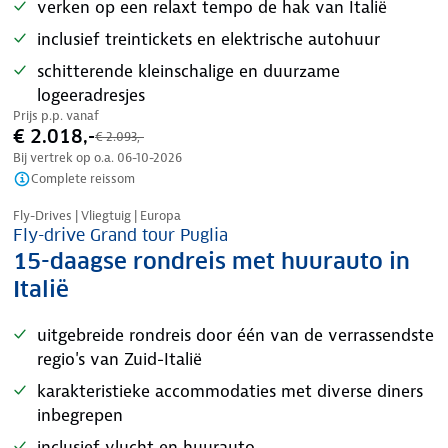
verken op een relaxt tempo de hak van Italië
inclusief treintickets en elektrische autohuur
schitterende kleinschalige en duurzame
logeeradresjes
Prijs p.p. vanaf
€ 2.018,-
€ 2.093,-
Bij vertrek op o.a.
06-10-2026
Complete reissom
Nazomer korting
Fly-Drives | Vliegtuig | Europa
Fly-drive Grand tour Puglia
15-daagse rondreis met huurauto in
Italië
uitgebreide rondreis door één van de verrassendste
regio's van Zuid-Italië
karakteristieke accommodaties met diverse diners
inbegrepen
inclusief vlucht en huurauto