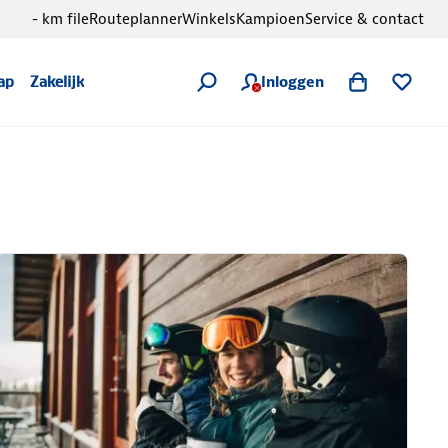
- km file
Routeplanner
Winkels
Kampioen
Service & contact
Inloggen
ap
Zakelijk