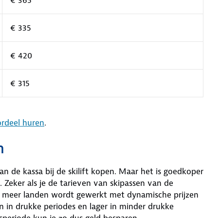
€ 335
€ 420
€ 315
ordeel huren
.
n
n de kassa bij de skilift kopen. Maar het is goedkoper
. Zeker als je de tarieven van skipassen van de
eds meer landen wordt gewerkt met dynamische prijzen
jn in drukke periodes en lager in minder drukke
isperiode kun je zo dus geld besparen.