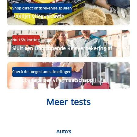
Shop direct ontbrekende spullen
Paklijst vliegvakantie
Nu 15% korting
Sluit een Doorlopende Reisverzekering af
Check de toegestane afmetingen
Handbagage per vliegmaatschappij
Meer tests
Auto tests
Auto's