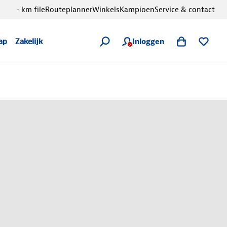
- km file
Routeplanner
Winkels
Kampioen
Service & contact
Inloggen
ap
Zakelijk