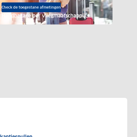
Check de toegestane afmetingen
Handbagage per vliegmaatschappij
re tests
Tests van vakantiespullen
kantiespullen