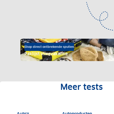
Shop direct ontbrekende spullen
Paklijst vliegvakantie
Meer tests
Auto tests
Tests van 
Auto's
Autoproducten