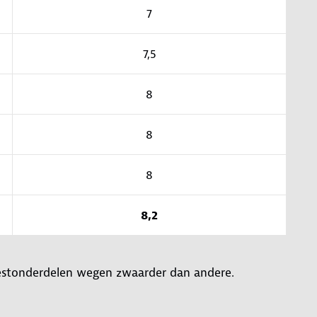
7
7,5
8
8
8
8,2
 testonderdelen wegen zwaarder dan andere.