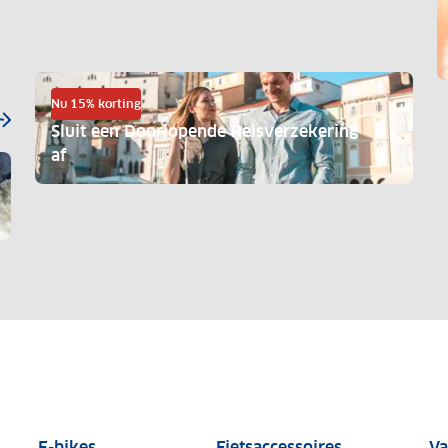
Nu 15% korting
Sluit een Doorlopende Reisverzekering
af
autoproducten
E-bike tests
Fietsaccessoi
E-bikes
Fietsaccessoires
Va