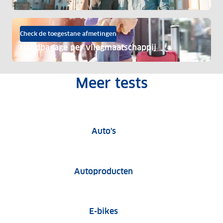
Check de toegestane afmetingen
Handbagage per vliegmaatschappij
Meer tests
Auto tests
Auto's
Tests van autoproduct
Autoproducten
E-bike tests
E-bikes