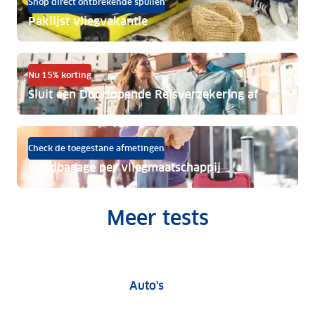
Shop direct ontbrekende spullen
Paklijst vliegvakantie
Nu 15% korting
Sluit een Doorlopende Reisverzekering af
Check de toegestane afmetingen
Handbagage per vliegmaatschappij
Meer tests
Auto tests
Auto's