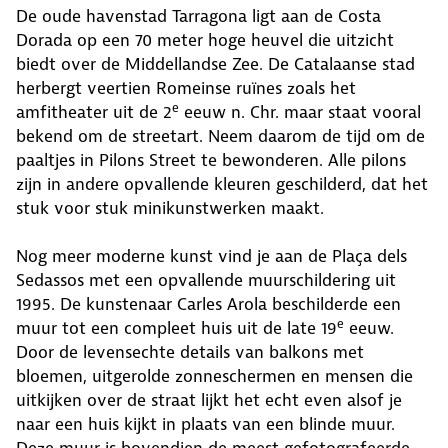
De oude havenstad Tarragona ligt aan de Costa
Dorada op een 70 meter hoge heuvel die uitzicht
biedt over de Middellandse Zee. De Catalaanse stad
herbergt veertien Romeinse ruïnes zoals het
e
amfitheater uit de 2
eeuw n. Chr. maar staat vooral
bekend om de streetart. Neem daarom de tijd om de
paaltjes in Pilons Street te bewonderen. Alle pilons
zijn in andere opvallende kleuren geschilderd, dat het
stuk voor stuk minikunstwerken maakt.
Nog meer moderne kunst vind je aan de Plaça dels
Sedassos met een opvallende muurschildering uit
1995. De kunstenaar Carles Arola beschilderde een
e
muur tot een compleet huis uit de late 19
eeuw.
Door de levensechte details van balkons met
bloemen, uitgerolde zonneschermen en mensen die
uitkijken over de straat lijkt het echt even alsof je
naar een huis kijkt in plaats van een blinde muur.
Deze muur is bovendien de meest gefotografeerde