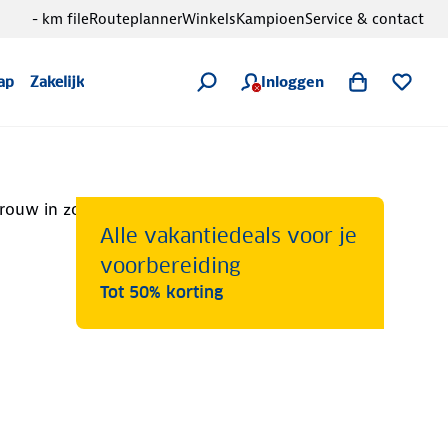
- km file
Routeplanner
Winkels
Kampioen
Service & contact
Inloggen
ap
Zakelijk
Alle vakantiedeals voor je
voorbereiding
Tot 50% korting