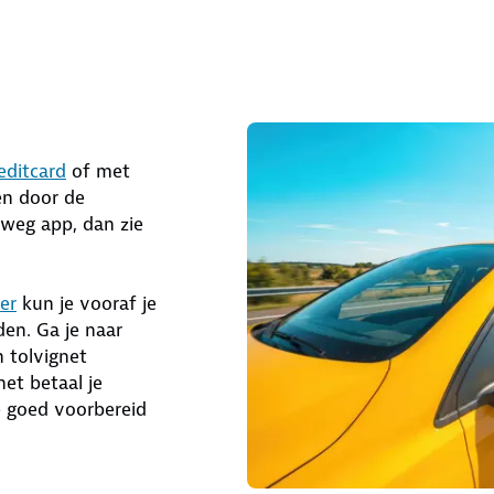
editcard
of met
en door de
rweg app, dan zie
er
kun je vooraf je
en. Ga je naar
n tolvignet
net betaal je
e goed voorbereid