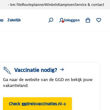
- km file
Routeplanner
Winkels
Kampioen
Service & contact
Inloggen
ap
Zakelijk
Vaccinatie nodig?
Ga naar de website van de GGD en bekijk jouw
vakantieland.
Check ggdreisvaccinaties.nl