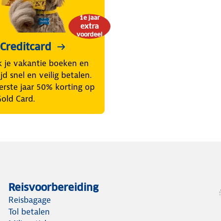
1e jaar
extra
voordeel
Creditcard
k je vakantie boeken en
d snel en veilig betalen.
erste jaar 50% korting op
Gold Card.
Reisvoorbereiding
Reisbagage
Tol betalen