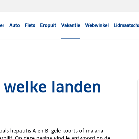
er
Auto
Fiets
Eropuit
Vakantie
Webwinkel
Lidmaatsch
r welke landen
oals hepatitis A en B, gele koorts of malaria
verblijf. Op deze pagina vind je antwoord op de