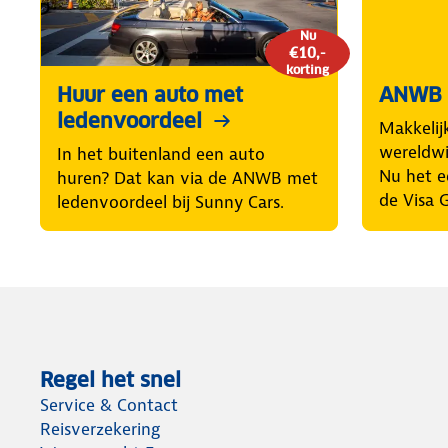
Nu
€10,-
korting
Huur een auto met
ANWB 
ledenvoordeel
Makkelij
wereldwij
In het buitenland een auto
Nu het e
huren? Dat kan via de ANWB met
de Visa 
ledenvoordeel bij Sunny Cars.
Regel het snel
Service & Contact
Reisverzekering