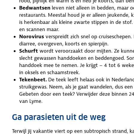
rood, pijnlijk en warm is én heb je koorts, dan be
Bedwantsen
leven niet alleen in bedden, maar o
restaurants. Meestal houd je er alleen jeukende, 
is herkenbaar als kleine zwarte stippen in de sto
en scannen maar.
Norovirus
verspreidt zich snel op cruiseschepen.
diarree, overgeven, koorts en spierpijn.
Schurft
wordt veroorzaakt door mijten. Ze kunne
slecht gewassen handdoeken en beddengoed. Soms
handdoek mee te nemen. Je krijgt – 4 tot 6 weken
in oksels en schaamstreek.
Tekenbeet.
De teek leeft helaas ook in Nederland
struikgewas. Neem, als je gaat wandelen, dus ee
Gebeten door een teek? Verwijder deze binnen 24 
van Lyme.
Ga parasieten uit de weg
Terwijl jij vakantie viert op een subtropisch strand, 