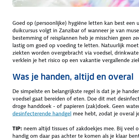
Goed op (persoonlijke) hygiëne letten kan best een ui
duikcursus volgt in Zanzibar of wanneer je van mus
bestemming of reisplannen heb je misschien geen zee
lastig om goed op voeding te letten. Natuurlijk moet
ziekten worden overgebracht via voedsel, drinkwater
verklein je het risico op een vakantie vergallende zie
Was je handen, altijd en overal
De simpelste en belangrijkste regel is dat je je hande
voedsel gaat bereiden of eten. Doe dit met desinfe
droge handdoek - of papieren (zak)doek. Geen water i
desinfecterende handgel
mee hebt, zodat je overal 
TIP:
neem altijd tissues of zakdoekjes mee. Bij veel 
handig om daar pas achter te komen als je klaar ben