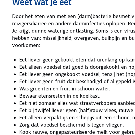
Weet wat je eet
Door het eten van met een (darm)bacterie besmet vo
reizigersdiarree en andere darminfecties oplopen. Re
Je krijgt dunne waterige ontlasting. Soms is een virus
hebben van: misselijkheid, overgeven, buikpijn en b
voorkomen:
Eet liever geen gekookt eten dat urenlang op k
Eet alleen voedsel dat goed is doorgekookt en no
Eet liever geen ongekookt voedsel, tenzij het (no
Eet liever geen fruit dat beschadigd of al gepeld is
Was groenten en fruit in schoon water.
Bewaar etensresten in de koelkast.
Eet niet zomaar alles wat straatverkopers aanbiede
Eet bij twijfel liever geen (half)rauw vlees, rauwe
Eet alleen verpakt ijs en schepijs uit een schone, 
Zorg dat voedsel beschermd is tegen vliegen.
Kook rauwe, ongepasteuriseerde melk voor gebrui