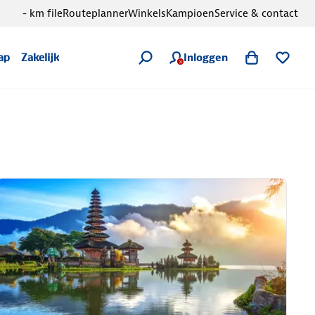
- km file
Routeplanner
Winkels
Kampioen
Service & contact
Inloggen
ap
Zakelijk