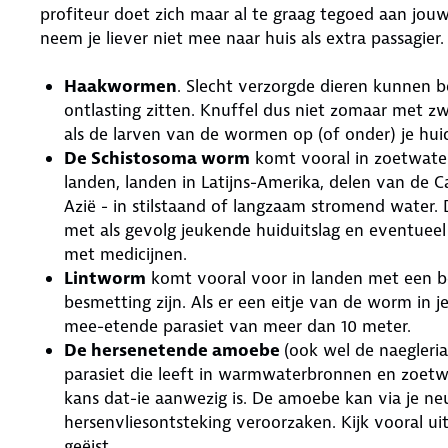
profiteur doet zich maar al te graag tegoed aan jou
neem je liever niet mee naar huis als extra passagier
Haakwormen
. Slecht verzorgde dieren kunnen b
ontlasting zitten. Knuffel dus niet zomaar met zw
als de larven van de wormen op (of onder) je huid
De Schistosoma worm
komt vooral in zoetwater
landen, landen in Latijns-Amerika, delen van de 
Azië - in stilstaand of langzaam stromend water.
met als gevolg jeukende huiduitslag en eventueel 
met medicijnen.
Lintworm
komt vooral voor in landen met een b
besmetting zijn. Als er een eitje van de worm in 
mee-etende parasiet van meer dan 10 meter.
De hersenetende amoebe
(ook wel de naegleri
parasiet die leeft in warmwaterbronnen en zoet
kans dat-ie aanwezig is. De amoebe kan via je ne
hersenvliesontsteking veroorzaken. Kijk vooral uit 
geëist.