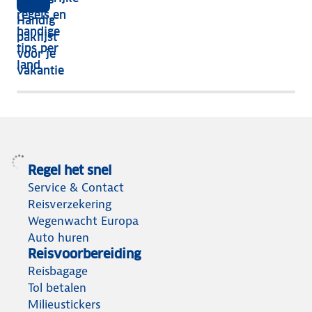
inpaktips
Relaxed
regels en
Handig
voor
op
handige
paklijst
je
Reiswijzer
tips per
voor je
koffer
land
vakantie
Regel het snel
Service & Contact
Reisverzekering
Wegenwacht Europa
Auto huren
Reisvoorbereiding
Reisbagage
Tol betalen
Milieustickers