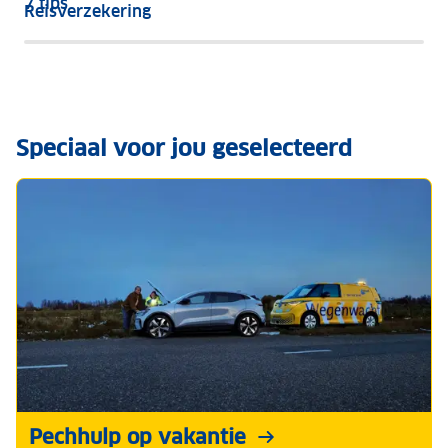
7 tips
Reisverzekering
Speciaal voor jou geselecteerd
Pechhulp op vakantie