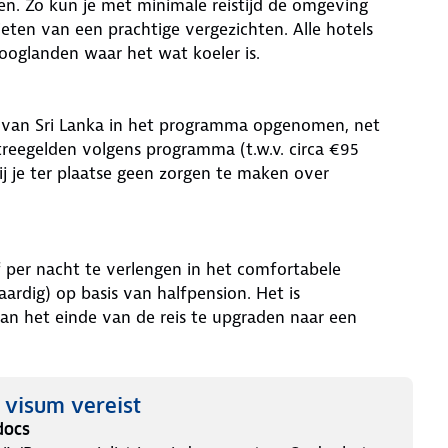
n. Zo kun je met minimale reistijd de omgeving
eten van een prachtige vergezichten. Alle hotels
ooglanden waar het wat koeler is.
en van Sri Lanka in het programma opgenomen, net
ntreegelden volgens programma (t.w.v. circa €95
jij je ter plaatse geen zorgen te maken over
jf per nacht te verlengen in het comfortabele
aardig) op basis van halfpension. Het is
an het einde van de reis te upgraden naar een
) visum vereist
docs