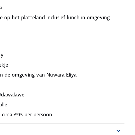
a
e op het platteland inclusief lunch in omgeving
dy
ekje
 in de omgeving van Nuwara Eliya
 Udawalawe
lle
 circa €95 per persoon