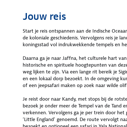
Jouw reis
Start je reis ontspannen aan de Indische Oceaa
de koloniale geschiedenis. Vervolgens reis je 
koningsstad vol indrukwekkende tempels en hei
Daarna ga je naar Jaffna, het culturele hart va
historische en spirituele hoogtepunten van dez
weg lijken te zijn. Via een lange rit bereik je 
en een lokaal dorp bezoekt. In de omgeving k
of een jeepsafari maken op zoek naar wilde oli
Je reist door naar Kandy, met stops bij de rots
bezoek je onder meer de Tempel van de Tand en
verkennen. Vervolgens ga je per trein door het
‘Little England’ genoemd. De route vervolgt n
bezoekt en optioneel een safari in Yala Nation