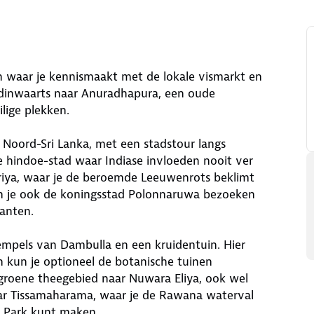
n waar je kennismaakt met de lokale vismarkt en
landinwaarts naar Anuradhapura, een oude
lige plekken.
n Noord-Sri Lanka, met een stadstour langs
e hindoe-stad waar Indiase invloeden nooit ver
Sigiriya, waar je de beroemde Leeuwenrots beklimt
un je ook de koningsstad Polonnaruwa bezoeken
fanten.
tempels van Dambulla en een kruidentuin. Hier
 kun je optioneel de botanische tuinen
 groene theegebied naar Nuwara Eliya, ook wel
aar Tissamaharama, waar je de Rawana waterval
al Park kunt maken.