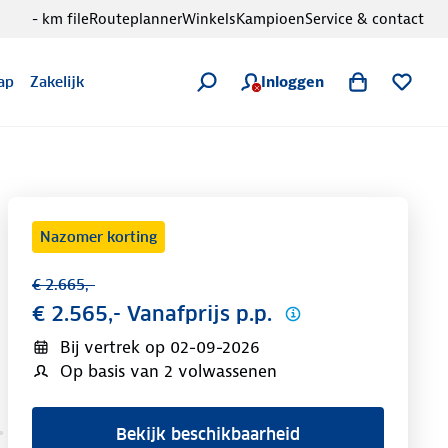
- km file
Routeplanner
Winkels
Kampioen
Service & contact
Inloggen
ap
Zakelijk
Nazomer korting
€ 2.665,-
€ 2.565,- Vanafprijs p.p.
Bij vertrek op
02-09-2026
Op basis van 2 volwassenen
Bekijk beschikbaarheid