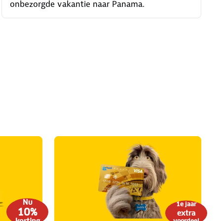
onbezorgde vakantie naar Panama.
Nu
1e jaar
10%
extra
korting
voordeel