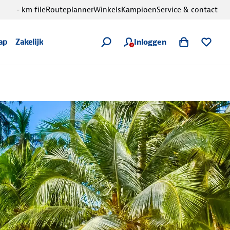
- km file
Routeplanner
Winkels
Kampioen
Service & contact
Inloggen
ap
Zakelijk