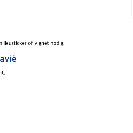
ilieusticker of vignet nodig.
davië
ht.