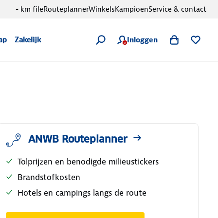
- km file
Routeplanner
Winkels
Kampioen
Service & contact
Inloggen
ap
Zakelijk
ANWB Routeplanner
Tolprijzen en benodigde milieustickers
Brandstofkosten
Hotels en campings langs de route