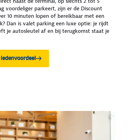
irect naast de terminal, op slechts 2 tot 5
g voordeliger parkeert, zijn er de Discount
eer 10 minuten lopen of bereikbaar met een
? Dan is valet parking een luxe optie: je rijdt
ft je autosleutel af en bij terugkomst staat je
 ledenvoordeel