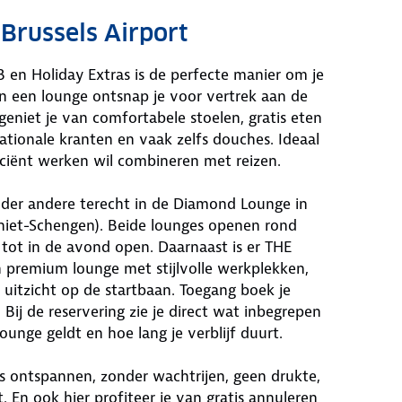
 Brussels Airport
en Holiday Extras is de perfecte manier om je
. In een lounge ontsnap je voor vertrek aan de
geniet je van comfortabele stoelen, gratis eten
rnationale kranten en vaak zelfs douches. Ideaal
iciënt werken wil combineren met reizen.
nder andere terecht in de Diamond Lounge in
(niet-Schengen). Beide lounges openen rond
n tot in de avond open. Daarnaast is er THE
en premium lounge met stijlvolle werkplekken,
 uitzicht op de startbaan. Toegang boek je
ij de reservering zie je direct wat inbegrepen
lounge geldt en hoe lang je verblijf duurt.
eis ontspannen, zonder wachtrijen, geen drukte,
. En ook hier profiteer je van gratis annuleren