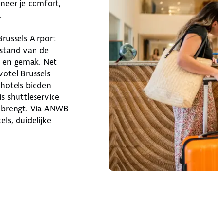
neer je comfort,
.
russels Airport
afstand van de
t en gemak. Net
votel Brussels
 hotels bieden
s shuttleservice
l brengt. Via ANWB
ls, duidelijke