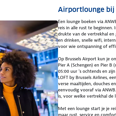
Airportlounge bij
Een lounge boeken via ANWB 
reis in alle rust te beginnen
drukte van de vertrekhal en 
en drinken, snelle wifi, inte
voor wie ontspanning of eff
Op Brussels Airport kun je o
Pier A (Schengen) en Pier B 
05:00 uur ‘s ochtends en zij
LOFT by Brussels Airlines, e
verse maaltijden, douches en
eenvoudig vooraf via ANWB. B
is, voor welke vertrekhal de 
Met een lounge start je je r
maar rust, service en comfort