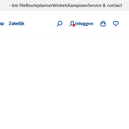
- km file
Routeplanner
Winkels
Kampioen
Service & contact
Inloggen
ap
Zakelijk