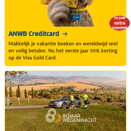
1e jaar
extra
voordeel
ANWB Creditcard
Makkelijk je vakantie boeken en wereldwijd snel
en veilig betalen. Nu het eerste jaar 50% korting
op de Visa Gold Card.