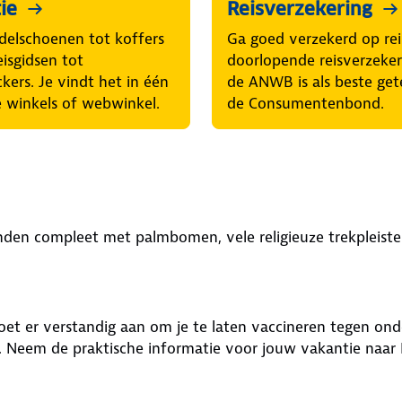
ie
Reisverzekering
elschoenen tot koffers
Ga goed verzekerd op rei
eisgidsen tot
doorlopende reisverzeke
ckers. Je vindt het in één
de ANWB is als beste get
 winkels of webwinkel.
de Consumentenbond.
anden compleet met palmbomen, vele religieuze trekpleister
e doet er verstandig aan om je te laten vaccineren tegen o
en. Neem de praktische informatie voor jouw vakantie naar