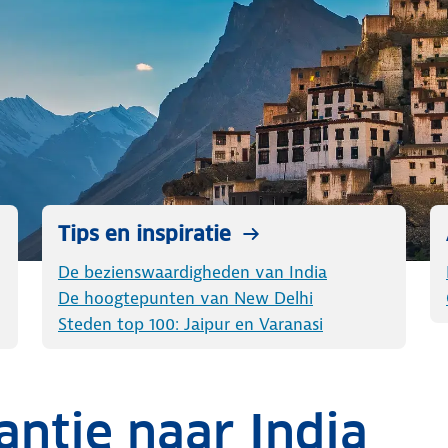
Tips en inspiratie
De bezienswaardigheden van India
De hoogtepunten van New Delhi
Steden top 100: Jaipur en Varanasi
antie naar India