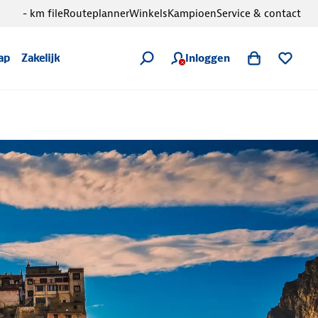
- km file
Routeplanner
Winkels
Kampioen
Service & contact
Inloggen
ap
Zakelijk