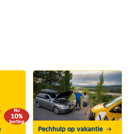
Nu
10%
korting
e
Pechhulp op vakantie