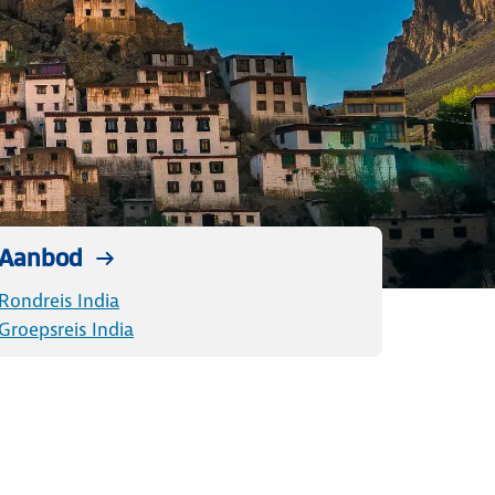
Aanbod
Rondreis India
Groepsreis India