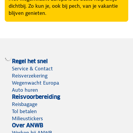
dichtbij. Zo kun je, ook bij pech, van je vakantie
blijven genieten.
Regel het snel
Service & Contact
Reisverzekering
Wegenwacht Europa
Auto huren
Reisvoorbereiding
Reisbagage
Tol betalen
Milieustickers
Over ANWB
Werken bij ANWB