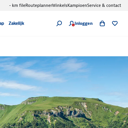
- km file
Routeplanner
Winkels
Kampioen
Service & contact
Inloggen
ap
Zakelijk