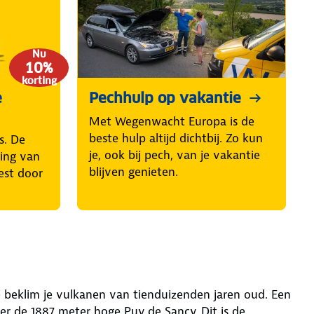
Nu
10%
korting
e
Pechhulp op vakantie
Met Wegenwacht Europa is de
beste hulp altijd dichtbij. Zo kun
s. De
je, ook bij pech, van je vakantie
ring van
blijven genieten.
est door
e beklim je vulkanen van tienduizenden jaren oud. Een
r de 1887 meter hoge Puy de Sancy. Dit is de