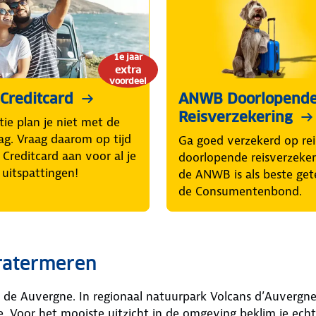
1e jaar
extra
voordeel
Creditcard
ANWB Doorlopend
Reisverzekering
tie plan je niet met de
lag. Vraag daarom op tijd
Ga goed verzekerd op rei
Creditcard aan voor al je
doorlopende reisverzeke
 uitspattingen!
de ANWB is als beste get
de Consumentenbond.
ratermeren
in de Auvergne. In regionaal natuurpark Volcans d’Auvergn
Voor het mooiste uitzicht in de omgeving beklim je echte